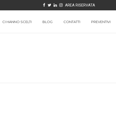
AREA RISERVATA
CI HANNO SCELTI
BLOG
CONTATTI
PREVENTIVI
VENEZIANE
PENSILINE
ZANZARIERE
ARMADIETTI IN ALLUMINIO