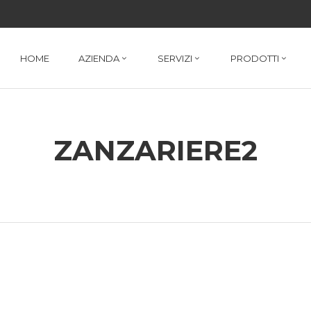
HOME
AZIENDA
SERVIZI
PRODOTTI
ETRINE
PORTE INTERNE
ZANZARIERE2
ERRE BIOCLIMATICHE
INFERRIATE
ERRAMENTI A NASTRO
TAPPARELLE
ORTE BLINDATE
FRANGISOLE