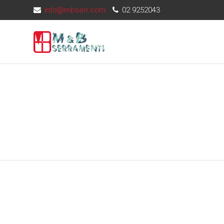
info@mbserr.com
02 9252043
SERRAMENTI ALLUMINIO
V
PERSIANE
S
PORTONCINI INGRESSO
S
LAMIERE
P