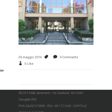
26 maggio 2016
0 Comments
0
Like
©2015 M&B Serramenti - Via Garibaldi, 66 20061
Carugate (MI)
P.IVA 04032370969 - REA: MI-1721636 - CAPITALE